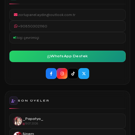
zorlupanel.aydin@outlook.com.tr
+908503021160
1
kişi çevrimiçi
WhatsApp Destek
SON ÜYELER
_Papatya_
19.07.2026
Sinem