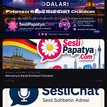
SESLIPAPATYA.COM
Fransa Sesli Sohbet Odaları
Avrupa’da yaşayan gurbetçilerimiz için kendi anadilinde sohbet
etmek ve memleket kültürünü hissetmek büyük bir değer taşır.
Özellikle Fra...
05 Ağu 2026
1 dk
CANLI SOHBET SITELERI
Almanya Sesli Sohbet Odaları
02 Ağu
1 dk