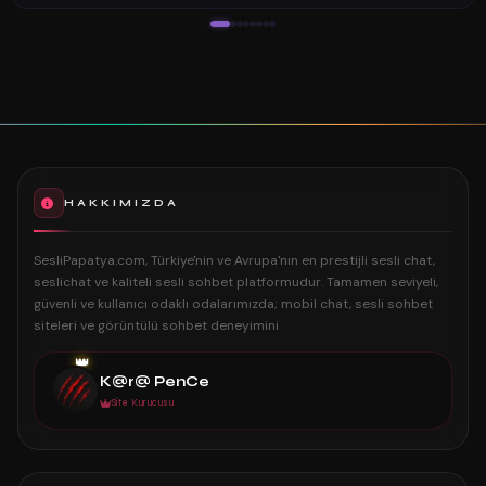
HAKKIMIZDA
SesliPapatya.com, Türkiye'nin ve Avrupa'nın en prestijli sesli chat,
seslichat ve kaliteli sesli sohbet platformudur. Tamamen seviyeli,
güvenli ve kullanıcı odaklı odalarımızda; mobil chat, sesli sohbet
siteleri ve görüntülü sohbet deneyimini
👑
K@r@ PenCe
Site Kurucusu