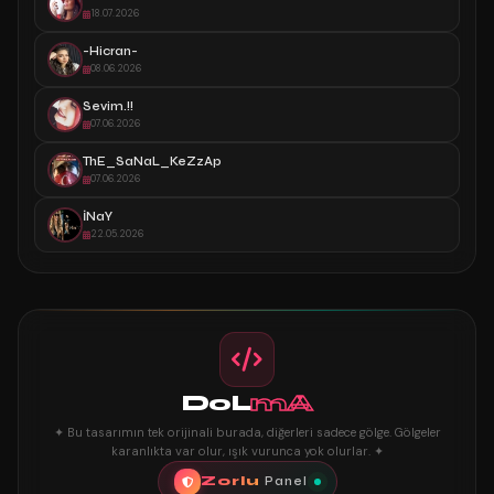
18.07.2026
-Hicran-
08.06.2026
Sevim.!!
07.06.2026
ThE_SaNaL_KeZzAp
07.06.2026
İNaY
22.05.2026
DoL
mA
✦ Bu tasarımın tek orijinali burada, diğerleri sadece gölge. Gölgeler
karanlıkta var olur, ışık vurunca yok olurlar. ✦
Zorlu
Panel