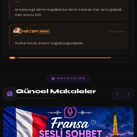
“
ana git derim ne gidene kal derim kalacak olan yerini gidecek
Nerey
olan yolunu bilir
yoktu
N@Z@R
KURUCU
05 Nisan 14:36
“
mutluk kücük anların buguklülügünderdir
Körle
MAKALELER
Güncel Makaleler
✦ EN YENI YAZILAR ✦