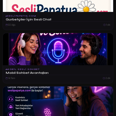
SESLIPAPATYA.COM
Gurbetçiler İçin Sesli Chat
02 Ağu
1 dk
MOBIL SESLI SOHBET
Mobil Sohbet Avantajları
14 Tem
2 dk