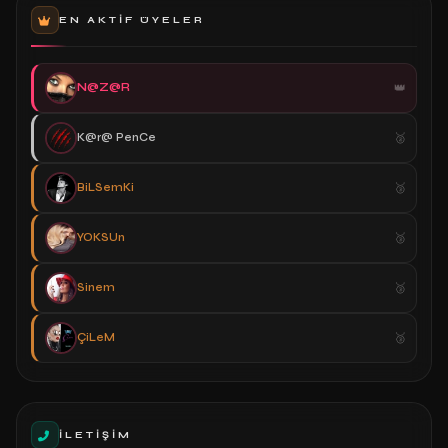
EN AKTIF ÜYELER
N@Z@R
K@r@ PenCe
BiLSemKi
YOKSUn
Sinem
ÇiLeM
İLETIŞIM