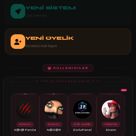
YENİ SİSTEM
Çok yakında
YENİ ÜYELİK
Ücretsiz hızlı kayıt
KULLANICILAR
✦ TAKIM ARKADAŞLARIMIZ ✦
🔴
🔴
👑
⭐
KURUCU
KURUCU
SİTE SAHİBİ
YÖNETİM
K@r@ PenCe
N@Z@R
ZorluPanel
Sinem