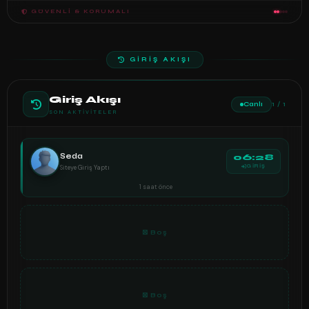
GÜVENLI & KORUMALI
GİRİŞ AKIŞI
Giriş Akışı
Canlı
1 / 1
SON AKTIVITELER
Seda
06:28
Siteye Giriş Yaptı
GİRİŞ
1 saat önce
⊠ Boş
⊠ Boş