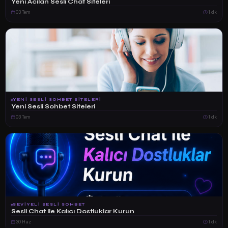
Yeni Acilan Sesli Chat Siteleri
03 Tem
1 dk
YENI SESLI SOHBET SITELERI
Yeni Sesli Sohbet Siteleri
03 Tem
1 dk
SEVIYELI SESLI SOHBET
Sesli Chat ile Kalıcı Dostluklar Kurun
30 Haz
1 dk