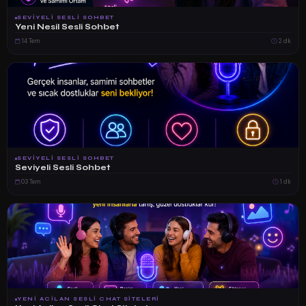
SEVIYELI SESLI SOHBET
Yeni Nesil Sesli Sohbet
14 Tem
2 dk
SEVIYELI SESLI SOHBET
Seviyeli Sesli Sohbet
03 Tem
1 dk
YENI ACILAN SESLI CHAT SITELERI