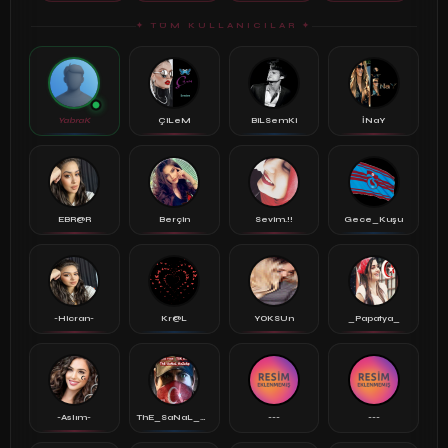
✦ TÜM KULLANICILAR ✦
YabraK
ÇiLeM
BiLSemKi
İNaY
EBR@R
Berçin
Sevim.!!
Gece_Kuşu
-Hicran-
Kr@L
YOKSUn
_Papatya_
-Aslım-
ThE_SaNaL_KeZz..
---
---