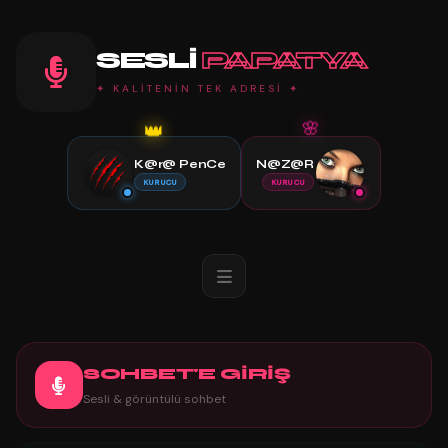
SESLI
PAPATYA
✦ KALİTENİN TEK ADRESİ ✦
👑
🌸
K@r@ PenCe
N@Z@R
KURUCU
KURUCU
SOHBET'E GİRİŞ
Sesli & görüntülü sohbet