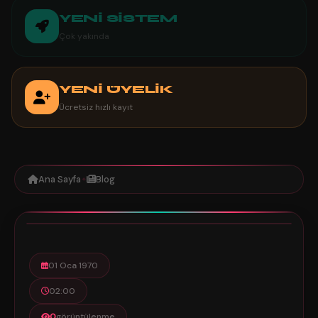
YENİ SİSTEM
Çok yakında
YENİ ÜYELİK
Ücretsiz hızlı kayıt
Ana Sayfa
Blog
✦
0
1 dk
01 Oca 1970
02:00
0
görüntülenme