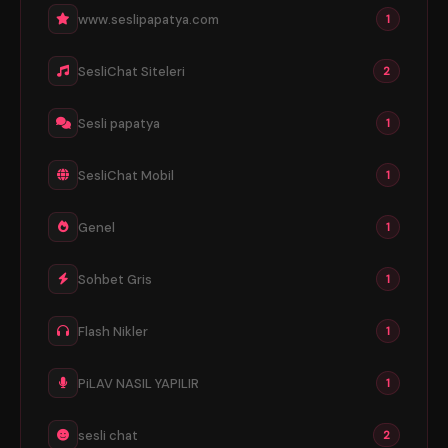
www.seslipapatya.com
1
SesliChat Siteleri
2
Sesli papatya
1
SesliChat Mobil
1
Genel
1
Sohbet Gris
1
Flash Nikler
1
PiLAV NASIL YAPILIR
1
sesli chat
2