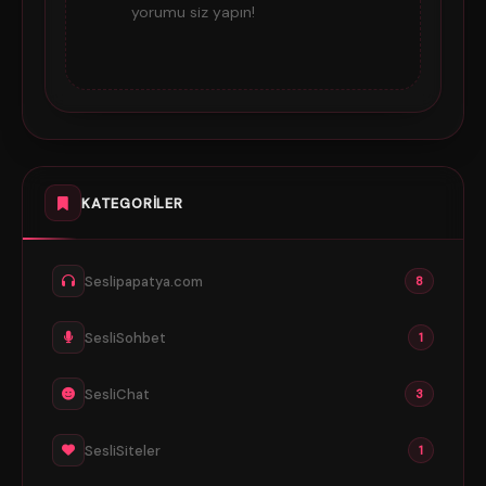
yorumu siz yapın!
KATEGORILER
Seslipapatya.com
8
SesliSohbet
1
SesliChat
3
SesliSiteler
1