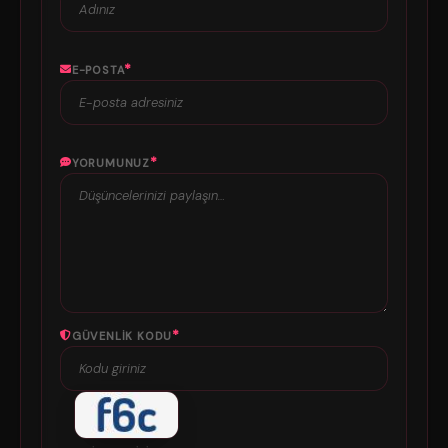
*
E-POSTA
*
YORUMUNUZ
*
GÜVENLIK KODU