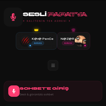
SESLI
PAPATYA
✦ KALİTENİN TEK ADRESİ ✦
🌸
👑
K@r@ PenCe
N@Z@R
KURUCU
KURUCU
SOHBET'E GİRİŞ
Sesli & görüntülü sohbet