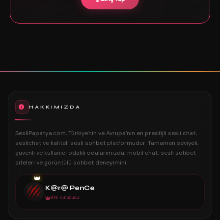
HAKKIMIZDA
SesliPapatya.com, Türkiye'nin ve Avrupa'nın en prestijli sesli chat,
seslichat ve kaliteli sesli sohbet platformudur. Tamamen seviyeli,
güvenli ve kullanıcı odaklı odalarımızda; mobil chat, sesli sohbet
siteleri ve görüntülü sohbet deneyimini
👑
K@r@ PenCe
Site Kurucusu