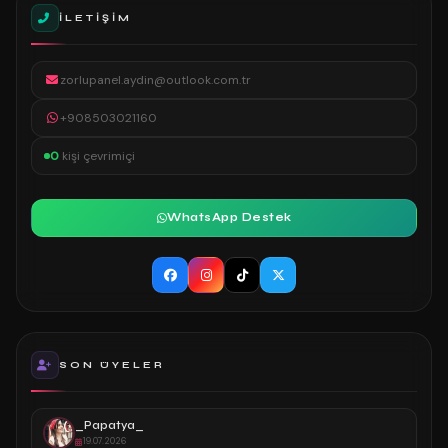
İLETIŞIM
zorlupanel.aydin@outlook.com.tr
+908503021160
0
kişi çevrimiçi
WhatsApp Destek
SON ÜYELER
_Papatya_
19.07.2026