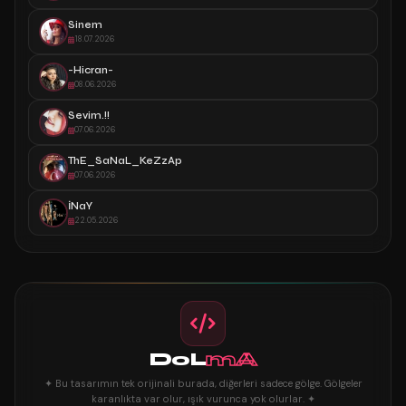
Sinem
18.07.2026
-Hicran-
08.06.2026
Sevim.!!
07.06.2026
ThE_SaNaL_KeZzAp
07.06.2026
İNaY
22.05.2026
DoL
mA
✦ Bu tasarımın tek orijinali burada, diğerleri sadece gölge. Gölgeler
karanlıkta var olur, ışık vurunca yok olurlar. ✦