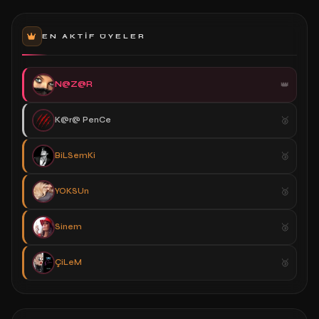
EN AKTIF ÜYELER
N@Z@R
K@r@ PenCe
BiLSemKi
YOKSUn
Sinem
ÇiLeM