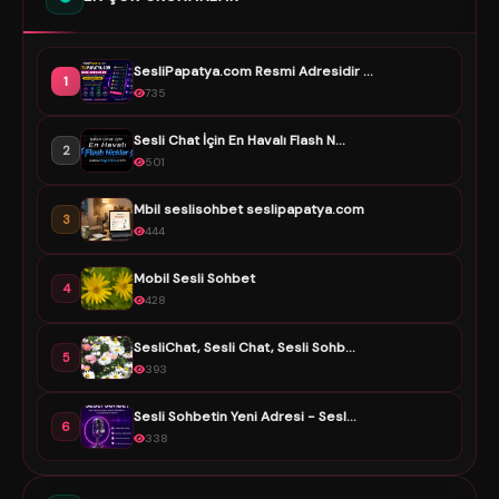
SesliPapatya.com Resmi Adresidir ...
1
735
Sesli Chat İçin En Havalı Flash N...
2
501
Mbil seslisohbet seslipapatya.com
3
444
Mobil Sesli Sohbet
4
428
SesliChat, Sesli Chat, Sesli Sohb...
5
393
Sesli Sohbetin Yeni Adresi - Sesl...
6
338