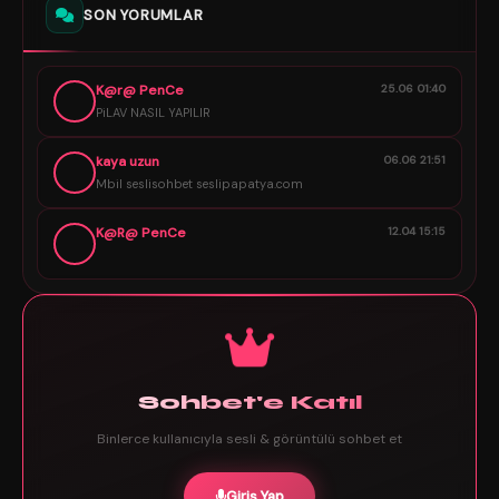
SON YORUMLAR
K@r@ PenCe
25.06 01:40
PiLAV NASIL YAPILIR
kaya uzun
06.06 21:51
Mbil seslisohbet seslipapatya.com
K@R@ PenCe
12.04 15:15
Sohbet'e Katıl
Binlerce kullanıcıyla sesli & görüntülü sohbet et
Giriş Yap