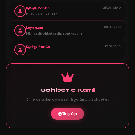
K@r@ PenCe
25.06 01:40
PiLAV NASIL YAPILIR
kaya uzun
06.06 21:51
Mbil seslisohbet seslipapatya.com
K@R@ PenCe
12.04 15:15
Sohbet'e Katıl
Binlerce kullanıcıyla sesli & görüntülü sohbet et
Giriş Yap