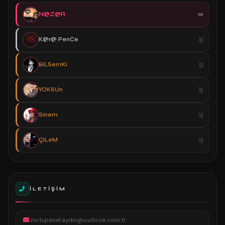
N@Z@R
K@r@ PenCe
BiLSemKi
YOKSUn
Sinem
ÇiLeM
İLETIŞIM
zorlupanel.aydin@outlook.com.tr