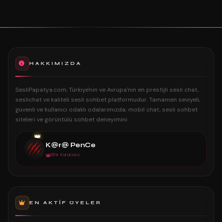
HAKKIMIZDA
SesliPapatya.com, Türkiye'nin ve Avrupa'nın en prestijli sesli chat,
seslichat ve kaliteli sesli sohbet platformudur. Tamamen seviyeli,
güvenli ve kullanıcı odaklı odalarımızda; mobil chat, sesli sohbet
siteleri ve görüntülü sohbet deneyimini
👑
K@r@ PenCe
Site Kurucusu
EN AKTIF ÜYELER