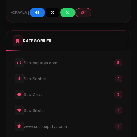
PAYLAŞ
KATEGORILER
Seslipapatya.com
8
SesliSohbet
1
SesliChat
3
SesliSiteler
1
www.seslipapatya.com
1