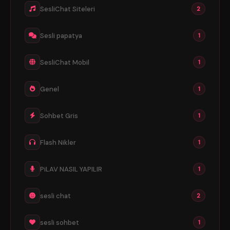
SesliChat Siteleri
2
Sesli papatya
1
SesliChat Mobil
1
Genel
1
Sohbet Gris
1
Flash Nikler
1
PiLAV NASIL YAPILIR
1
sesli chat
2
sesli sohbet
1