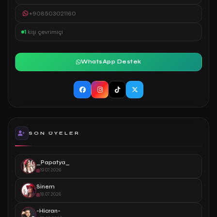
+908503021160
1
kişi çevrimiçi
WhatsApp Destek
SON ÜYELER
_Papatya_
19.07.2026
Sinem
18.07.2026
-Hicran-