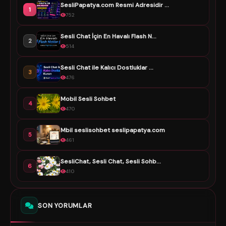
SesliPapatya.com Resmi Adresidir ...
1
752
Sesli Chat İçin En Havalı Flash N...
2
514
Sesli Chat ile Kalıcı Dostluklar ...
3
476
Mobil Sesli Sohbet
4
470
Mbil seslisohbet seslipapatya.com
5
461
SesliChat, Sesli Chat, Sesli Sohb...
6
410
SON YORUMLAR