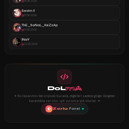
08.06.2026
Sevim.!!
07.06.2026
ThE_SaNaL_KeZzAp
07.06.2026
İNaY
22.05.2026
DoL
mA
✦ Bu tasarımın tek orijinali burada, diğerleri sadece gölge. Gölgeler
karanlıkta var olur, ışık vurunca yok olurlar. ✦
Zorlu
Panel