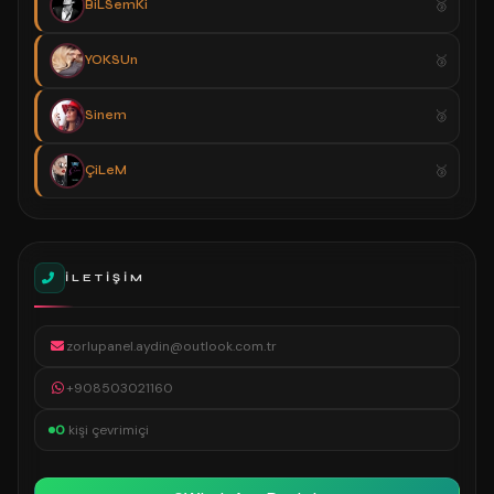
BiLSemKi
YOKSUn
Sinem
ÇiLeM
İLETIŞIM
zorlupanel.aydin@outlook.com.tr
+908503021160
0
kişi çevrimiçi