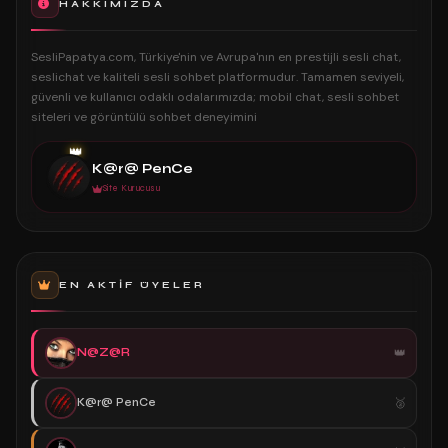
HAKKIMIZDA
SesliPapatya.com, Türkiye'nin ve Avrupa'nın en prestijli sesli chat,
seslichat ve kaliteli sesli sohbet platformudur. Tamamen seviyeli,
güvenli ve kullanıcı odaklı odalarımızda; mobil chat, sesli sohbet
siteleri ve görüntülü sohbet deneyimini
👑
K@r@ PenCe
Site Kurucusu
EN AKTIF ÜYELER
N@Z@R
K@r@ PenCe