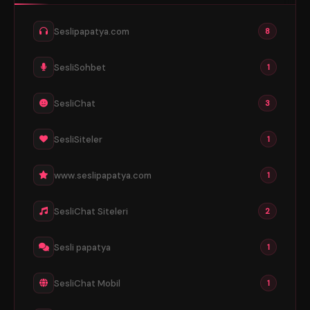
Seslipapatya.com
8
SesliSohbet
1
SesliChat
3
SesliSiteler
1
www.seslipapatya.com
1
SesliChat Siteleri
2
Sesli papatya
1
SesliChat Mobil
1