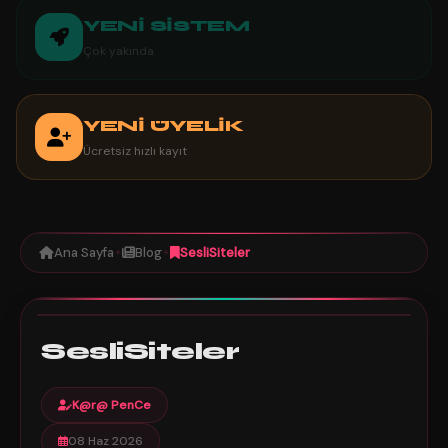
YENİ SİSTEM
Çok yakında
YENİ ÜYELİK
Ücretsiz hızlı kayıt
Ana Sayfa
Blog
SesliSiteler
✦
✦
SesliSiteler
SABİT
192
1 dk
SesliSiteler
K@r@ PenCe
08 Haz 2026