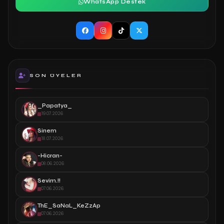
WhatsApp Destek
SON ÜYELER
_Papatya_
19.07.2026
Sinem
18.07.2026
-Hicran-
08.06.2026
Sevim.!!
07.06.2026
ThE_SaNaL_KeZzAp
07.06.2026