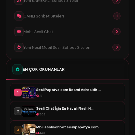
Yeni KAMERALI Sohbet Siteleri
0
CANLI Sohbet Siteleri
1
Mobil Sesli Chat
0
Yeni Nesil Mobil Sesli Sohbet Siteleri
0
EN ÇOK OKUNANLAR
SesliPapatya.com Resmi Adresidir ...
1
741
Sesli Chat İçin En Havalı Flash N...
2
509
Mbil seslisohbet seslipapatya.com
3
449