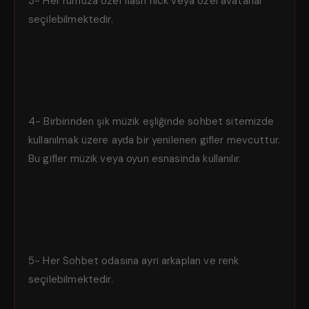
3- Her rumuza özel flash nick veya özel avatarlar
seçilebilmektedir.
4- Birbirinden şık müzik eşliğinde sohbet sitemizde
kullanılmak üzere ayda bir yenilenen gifler mevcuttur.
Bu gifler müzik veya oyun esnasinda kullanılır.
5- Her Sohbet odasına ayri arkaplan ve renk
seçilebilmektedir.