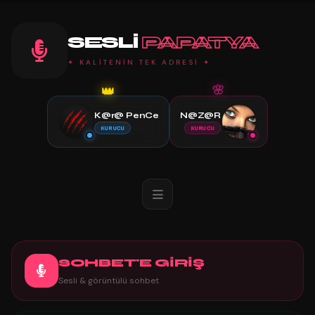
SESLI
PAPATYA
✦ KALİTENİN TEK ADRESİ ✦
👑
🌸
K@r@ PenCe
N@Z@R
KURUCU
KURUCU
SOHBET'E GİRİŞ
Sesli & görüntülü sohbet