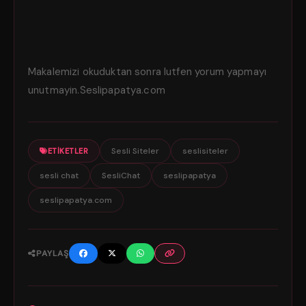
Makalemizi okuduktan sonra lutfen yorum yapmayı
unutmayin.Seslipapatya.com
Sesli Siteler
seslisiteler
ETIKETLER
sesli chat
SesliChat
seslipapatya
seslipapatya.com
PAYLAŞ