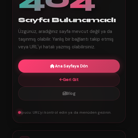
404
Sayfa Bulunamadı
Üzgünüz, aradığınız sayfa mevcut değil ya da
taşınmış olabilir. Yanlış bir bağlantı takip etmiş
veya URL'yi hatalı yazmış olabilirsiniz.
Ana Sayfaya Dön
Geri Git
Blog
İpucu: URL'yi kontrol edin ya da menüden gezinin.