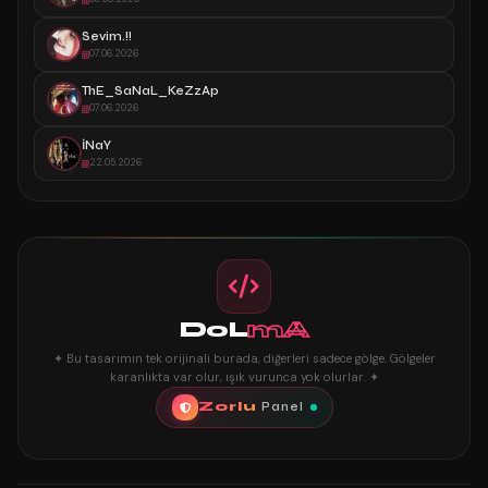
Sevim.!!
07.06.2026
ThE_SaNaL_KeZzAp
07.06.2026
İNaY
22.05.2026
DoL
mA
✦ Bu tasarımın tek orijinali burada, diğerleri sadece gölge. Gölgeler
karanlıkta var olur, ışık vurunca yok olurlar. ✦
Zorlu
Panel