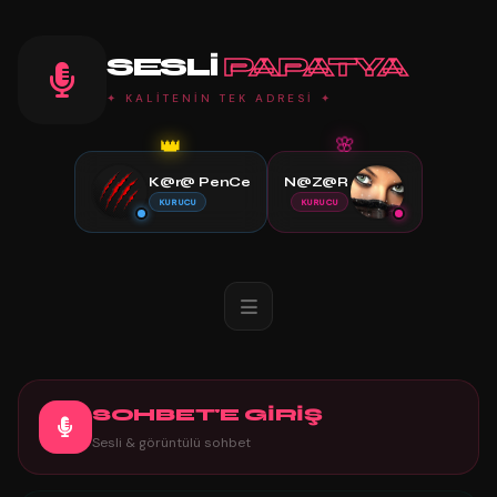
SESLI
PAPATYA
✦ KALİTENİN TEK ADRESİ ✦
👑
🌸
K@r@ PenCe
N@Z@R
KURUCU
KURUCU
SOHBET'E GİRİŞ
Sesli & görüntülü sohbet