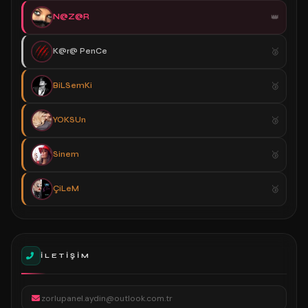
N@Z@R
K@r@ PenCe
BiLSemKi
YOKSUn
Sinem
ÇiLeM
İLETIŞIM
zorlupanel.aydin@outlook.com.tr