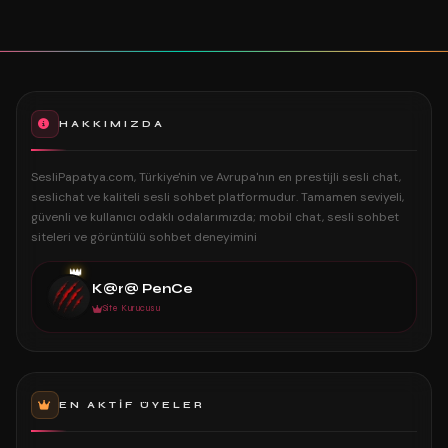
HAKKIMIZDA
SesliPapatya.com, Türkiye'nin ve Avrupa'nın en prestijli sesli chat,
seslichat ve kaliteli sesli sohbet platformudur. Tamamen seviyeli,
güvenli ve kullanıcı odaklı odalarımızda; mobil chat, sesli sohbet
siteleri ve görüntülü sohbet deneyimini
👑
K@r@ PenCe
Site Kurucusu
EN AKTIF ÜYELER