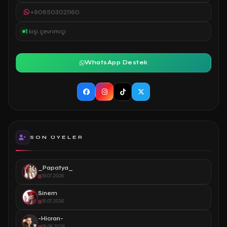
+908503021160
1
kişi çevrimiçi
WhatsApp Destek
SON ÜYELER
_Papatya_
19.07.2026
Sinem
18.07.2026
-Hicran-
08.06.2026