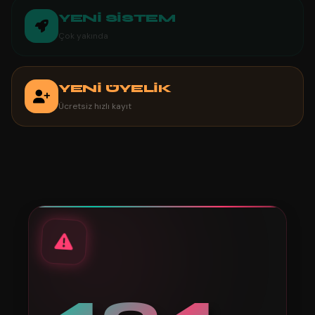
YENİ SİSTEM
Çok yakında
YENİ ÜYELİK
Ücretsiz hızlı kayıt
404