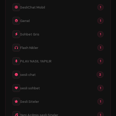
SesliChat Mobil
1
Genel
1
Sohbet Gris
1
Flash Nikler
1
PiLAV NASIL YAPILIR
1
sesli chat
2
sesli sohbet
1
Sesli Siteler
1
Yeni Acilmis sesli Siteler
1