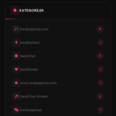
KATEGORILER
Seslipapatya.com
8
SesliSohbet
1
SesliChat
3
SesliSiteler
1
www.seslipapatya.com
1
SesliChat Siteleri
2
Sesli papatya
1