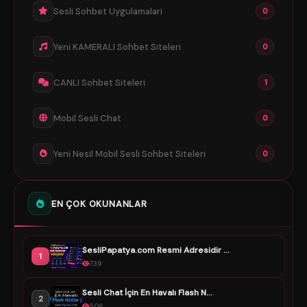
Sesli Sohbet Uygulamalari
0
Yeni KAMERALI Sohbet Siteleri
0
CANLI Sohbet Siteleri
1
Mobil Sesli Chat
0
Yeni Nesil Mobil Sesli Sohbet Siteleri
0
EN ÇOK OKUNANLAR
SesliPapatya.com Resmi Adresidir ...
1
739
Sesli Chat İçin En Havalı Flash N...
2
506