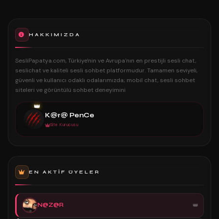
HAKKIMIZDA
SesliPapatya.com, Türkiye'nin ve Avrupa'nın en prestijli sesli chat,
seslichat ve kaliteli sesli sohbet platformudur. Tamamen seviyeli,
güvenli ve kullanıcı odaklı odalarımızda; mobil chat, sesli sohbet
siteleri ve görüntülü sohbet deneyimini
👑
K@r@ PenCe
Site Kurucusu
EN AKTIF ÜYELER
N@Z@R