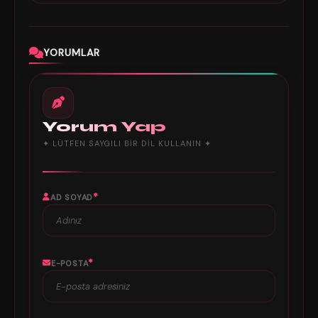
YORUMLAR
Yorum Yap
✦ LÜTFEN SAYGILI BIR DIL KULLANIN ✦
*
AD SOYAD
*
E-POSTA