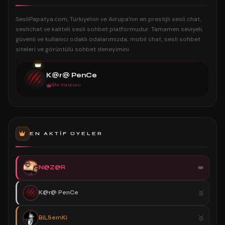
SesliPapatya.com, Türkiye'nin ve Avrupa'nın en prestijli sesli chat,
seslichat ve kaliteli sesli sohbet platformudur. Tamamen seviyeli,
güvenli ve kullanıcı odaklı odalarımızda; mobil chat, sesli sohbet
siteleri ve görüntülü sohbet deneyimini
👑
K@r@ PenCe
Site Kurucusu
EN AKTIF ÜYELER
N@Z@R
K@r@ PenCe
BiLSemKi