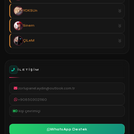
YOKSUn
Sinem
ÇiLeM
İLETIŞIM
zorlupanel.aydin@outlook.com.tr
+908503021160
0
kişi çevrimiçi
WhatsApp Destek