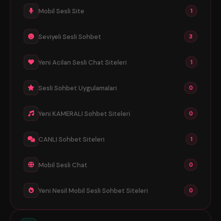
Mobil Sesli Site
1
Seviyeli Sesli Sohbet
3
Yeni Acilan Sesli Chat Siteleri
1
Sesli Sohbet Uygulamalari
0
Yeni KAMERALI Sohbet Siteleri
0
CANLI Sohbet Siteleri
1
Mobil Sesli Chat
0
Yeni Nesil Mobil Sesli Sohbet Siteleri
0