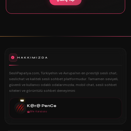
HAKKIMIZDA
SesliPapatya.com, Türkiye'nin ve Avrupa'nın en prestijli sesli chat,
seslichat ve kaliteli sesli sohbet platformudur. Tamamen seviyeli,
güvenli ve kullanıcı odaklı odalarımızda; mobil chat, sesli sohbet
siteleri ve görüntülü sohbet deneyimini
👑
K@r@ PenCe
Site Kurucusu