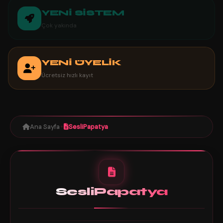
YENİ SİSTEM
Çok yakında
YENİ ÜYELİK
Ücretsiz hızlı kayıt
Ana Sayfa
SesliPapatya
✦
SesliPapatya