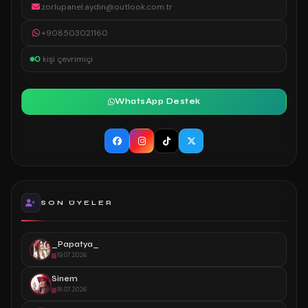
zorlupanel.aydin@outlook.com.tr
+908503021160
0
kişi çevrimiçi
WhatsApp Destek
SON ÜYELER
_Papatya_
19.07.2026
Sinem
18.07.2026