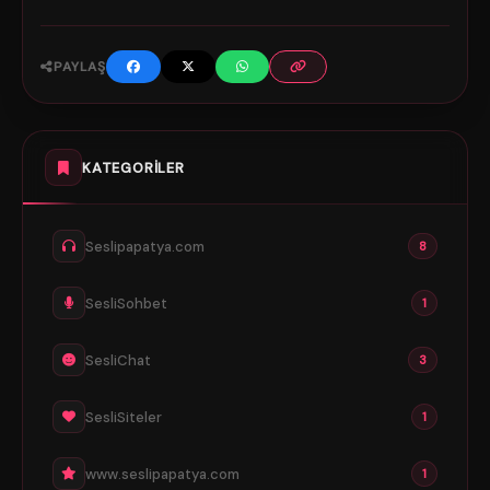
PAYLAŞ
KATEGORILER
Seslipapatya.com
8
SesliSohbet
1
SesliChat
3
SesliSiteler
1
www.seslipapatya.com
1