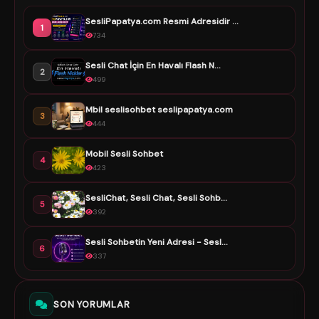
SesliPapatya.com Resmi Adresidir ...
1
734
Sesli Chat İçin En Havalı Flash N...
2
499
Mbil seslisohbet seslipapatya.com
3
444
Mobil Sesli Sohbet
4
423
SesliChat, Sesli Chat, Sesli Sohb...
5
392
Sesli Sohbetin Yeni Adresi - Sesl...
6
337
SON YORUMLAR