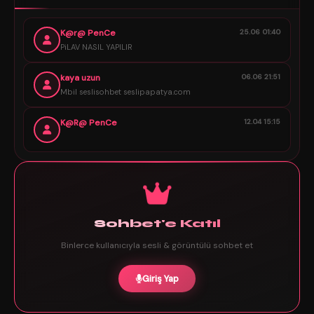
K@r@ PenCe
25.06 01:40
PiLAV NASIL YAPILIR
kaya uzun
06.06 21:51
Mbil seslisohbet seslipapatya.com
K@R@ PenCe
12.04 15:15
Sohbet'e Katıl
Binlerce kullanıcıyla sesli & görüntülü sohbet et
Giriş Yap