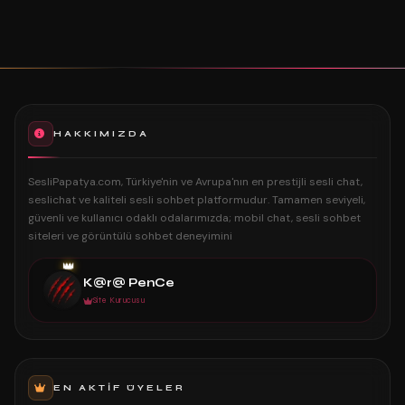
HAKKIMIZDA
SesliPapatya.com, Türkiye'nin ve Avrupa'nın en prestijli sesli chat,
seslichat ve kaliteli sesli sohbet platformudur. Tamamen seviyeli,
güvenli ve kullanıcı odaklı odalarımızda; mobil chat, sesli sohbet
siteleri ve görüntülü sohbet deneyimini
👑
K@r@ PenCe
Site Kurucusu
EN AKTIF ÜYELER