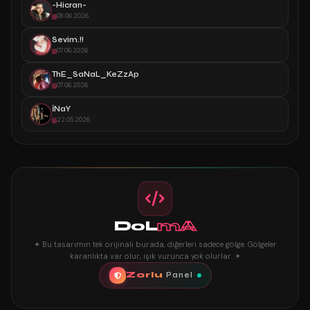
-Hicran-
08.06.2026
Sevim.!!
07.06.2026
ThE_SaNaL_KeZzAp
07.06.2026
İNaY
22.05.2026
DoL
mA
✦ Bu tasarımın tek orijinali burada, diğerleri sadece gölge. Gölgeler
karanlıkta var olur, ışık vurunca yok olurlar. ✦
Zorlu
Panel