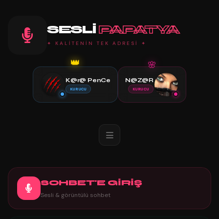
SESLI
PAPATYA
✦ KALİTENİN TEK ADRESİ ✦
🌸
👑
K@r@ PenCe
N@Z@R
KURUCU
KURUCU
SOHBET'E GİRİŞ
Sesli & görüntülü sohbet