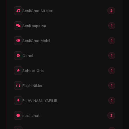
SesliChat Siteleri
2
Sesli papatya
1
SesliChat Mobil
1
Genel
1
Sohbet Gris
1
Flash Nikler
1
PiLAV NASIL YAPILIR
1
sesli chat
2