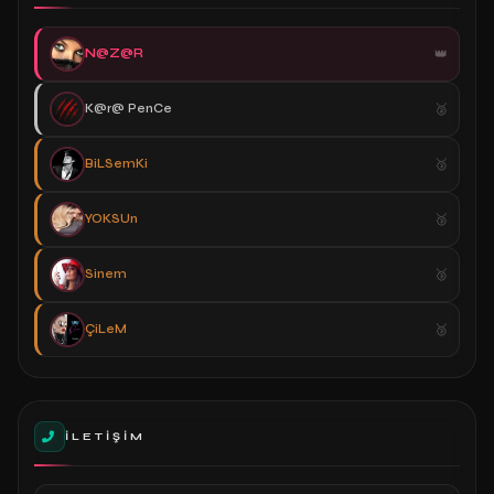
N@Z@R
K@r@ PenCe
BiLSemKi
YOKSUn
Sinem
ÇiLeM
İLETIŞIM