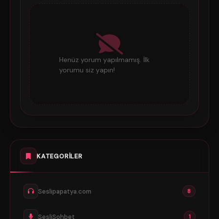
Henüz yorum yapılmamış. İlk
yorumu siz yapın!
KATEGORILER
Seslipapatya.com
8
SesliSohbet
1