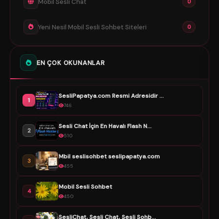
Mobil Sesli Chat
0
Yeni Nesil Mobil Sesli Sohbet Siteleri
0
EN ÇOK OKUNANLAR
SesliPapatya.com Resmi Adresidir ...
1
746
Sesli Chat İçin En Havalı Flash N...
2
510
Mbil seslisohbet seslipapatya.com
3
455
Mobil Sesli Sohbet
4
450
SesliChat, Sesli Chat, Sesli Sohb...