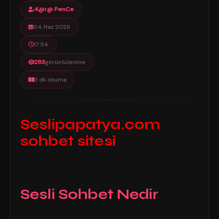
K@r@ PenCe
04 Haz 2026
17:54
283
görüntülenme
3 dk okuma
Seslipapatya.com
sohbet sitesi
Sesli Sohbet Nedir