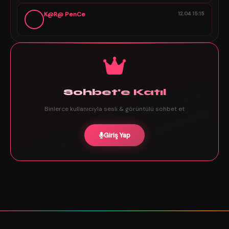
K@R@ PenCe
12.04 15:15
Sohbet'e Katıl
Binlerce kullanıcıyla sesli & görüntülü sohbet et
Giriş Yap