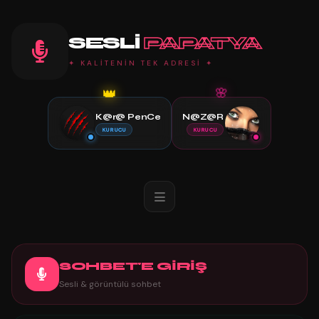
SESLI
PAPATYA
✦ KALİTENİN TEK ADRESİ ✦
👑
🌸
K@r@ PenCe
N@Z@R
KURUCU
KURUCU
SOHBET'E GİRİŞ
Sesli & görüntülü sohbet