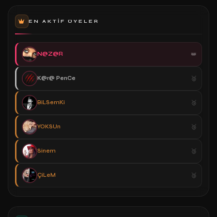
EN AKTIF ÜYELER
N@Z@R
K@r@ PenCe
BiLSemKi
YOKSUn
Sinem
ÇiLeM