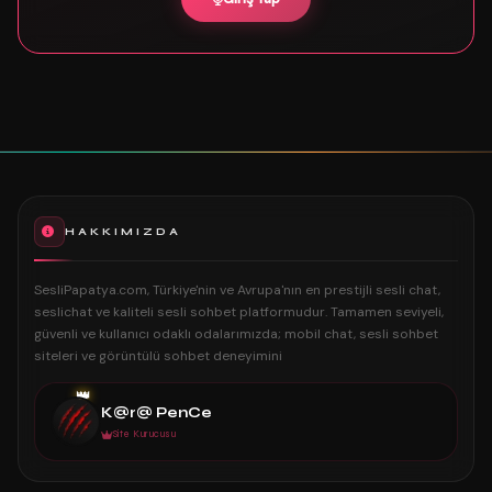
HAKKIMIZDA
SesliPapatya.com, Türkiye'nin ve Avrupa'nın en prestijli sesli chat,
seslichat ve kaliteli sesli sohbet platformudur. Tamamen seviyeli,
güvenli ve kullanıcı odaklı odalarımızda; mobil chat, sesli sohbet
siteleri ve görüntülü sohbet deneyimini
👑
K@r@ PenCe
Site Kurucusu