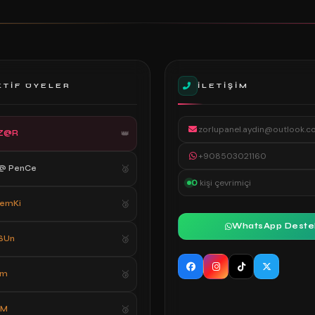
KTIF ÜYELER
İLETIŞIM
zorlupanel.aydin@outlook.c
Z@R
+908503021160
@ PenCe
0
kişi çevrimiçi
SemKi
WhatsApp Deste
SUn
em
eM