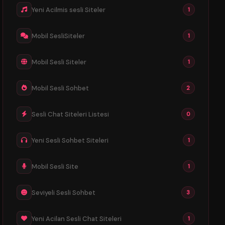
Yeni Acilmis sesli Siteler
1
Mobil SesliSiteler
1
Mobil Sesli Siteler
1
Mobil Sesli Sohbet
2
Sesli Chat Siteleri Listesi
0
Yeni Sesli Sohbet Siteleri
1
Mobil Sesli Site
1
Seviyeli Sesli Sohbet
3
Yeni Acilan Sesli Chat Siteleri
1