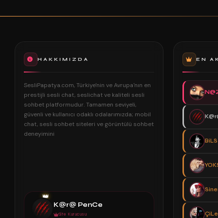
HAKKIMIZDA
EN A
SesliPapatya.com, Türkiye'nin ve Avrupa'nın en
N@
prestijli sesli chat, seslichat ve kaliteli sesli
sohbet platformudur. Tamamen seviyeli,
güvenli ve kullanıcı odaklı odalarımızda; mobil
K@r
chat, sesli sohbet siteleri ve görüntülü sohbet
deneyimini
BiL
YOK
Sin
👑
K@r@ PenCe
ÇiL
Site Kurucusu