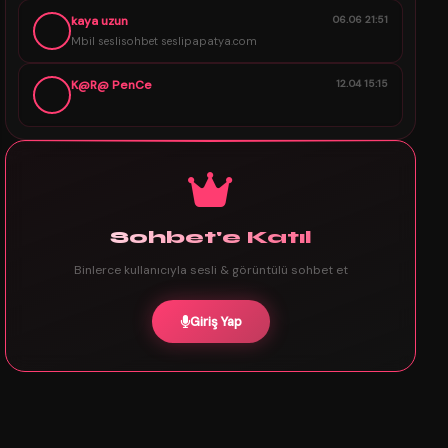
kaya uzun
06.06 21:51
Mbil seslisohbet seslipapatya.com
K@R@ PenCe
12.04 15:15
Sohbet'e Katıl
Binlerce kullanıcıyla sesli & görüntülü sohbet et
Giriş Yap