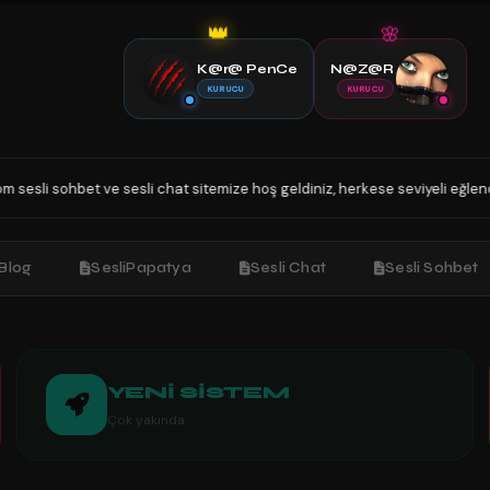
👑
🌸
K@r@ PenCe
N@Z@R
KURUCU
KURUCU
ize hoş geldiniz, herkese seviyeli eğlenceler dileriz.
Seslipapatya.
◆
Blog
SesliPapatya
Sesli Chat
Sesli Sohbet
YENİ SİSTEM
Çok yakında