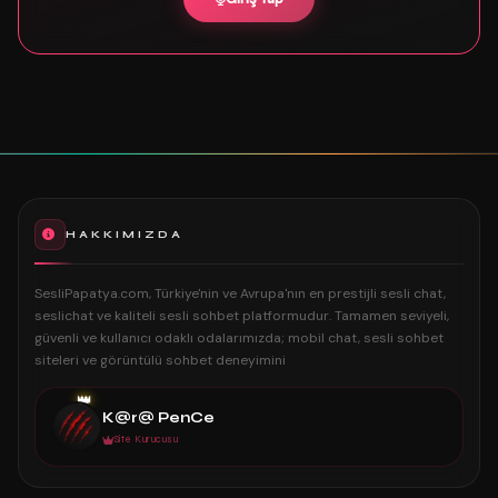
HAKKIMIZDA
SesliPapatya.com, Türkiye'nin ve Avrupa'nın en prestijli sesli chat,
seslichat ve kaliteli sesli sohbet platformudur. Tamamen seviyeli,
güvenli ve kullanıcı odaklı odalarımızda; mobil chat, sesli sohbet
siteleri ve görüntülü sohbet deneyimini
👑
K@r@ PenCe
Site Kurucusu