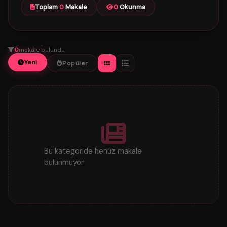
Toplam
0
Makale
0
Okunma
0
makale bulundu
Yeni
Popüler
Bu kategoride henüz makale
bulunmuyor