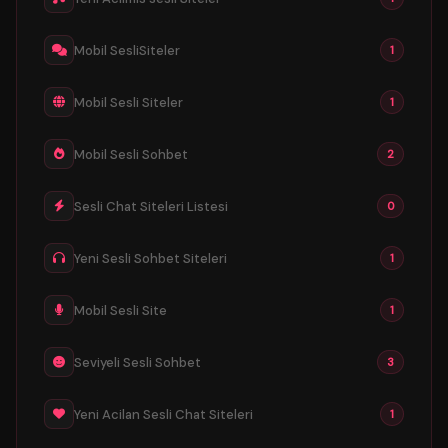
Mobil SesliSiteler
1
Mobil Sesli Siteler
1
Mobil Sesli Sohbet
2
Sesli Chat Siteleri Listesi
0
Yeni Sesli Sohbet Siteleri
1
Mobil Sesli Site
1
Seviyeli Sesli Sohbet
3
Yeni Acilan Sesli Chat Siteleri
1